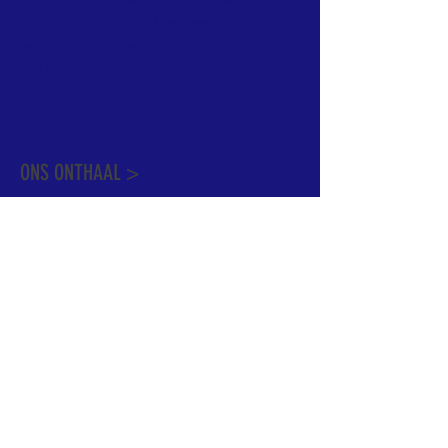
informatie te vinden. Daarnaast ben je
welkom met je vragen of opmerkingen op
ons onthaal.
Meer info over de pastorale zone vindt u
hier
.
ONS ONTHAAL >
Dekenstraat 15
1500 Halle
02 356 50 63
onthaal@kerkgroothalle.be
OPENINGSUREN >
alle weekdagen van 9.00 tot 17.00 uur
behalve woensdag en vrijdag tot 12.45 uur