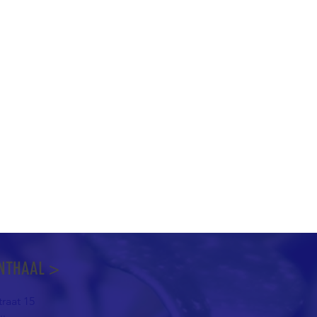
NTHAAL >
raat 15