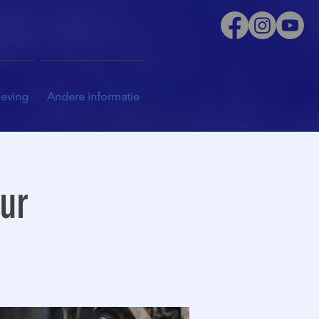
leving
Andere informatie
uur