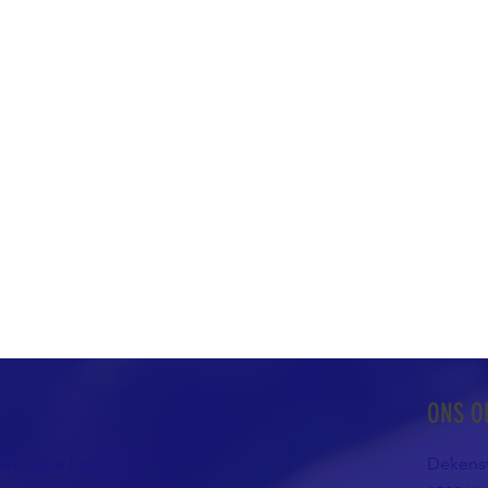
ONS O
atholieke Kerk in
Dekenst