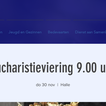
en
Jeugd en Gezinnen
Bedevaarten
Dienst aan Samen
charistieviering 9.00 
do 30 nov
  |  
Halle