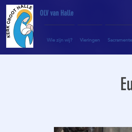
OLV van Halle
Wie zijn wij?
Vieringen
Sacrament
Eu