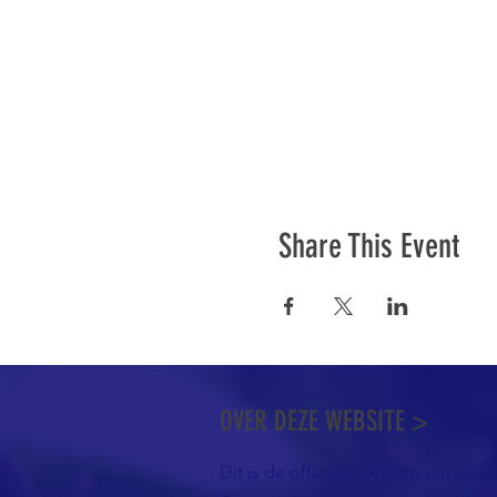
Share This Event
OVER DEZE WEBSITE >
Dit is de officiële website van de k