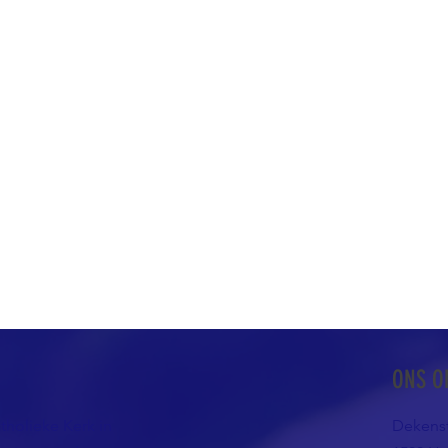
ONS O
atholieke Kerk in
Dekenst