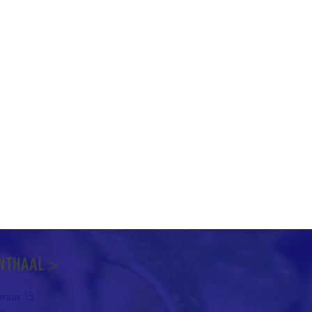
NTHAAL >
raat 15