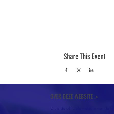
Share This Event
OVER DEZE WEBSITE >
Dit is de officiële website van de k