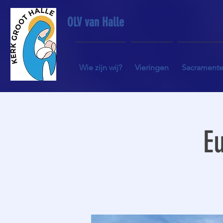
OLV van Halle
Wie zijn wij?
Vieringen
Sacrament
Eu