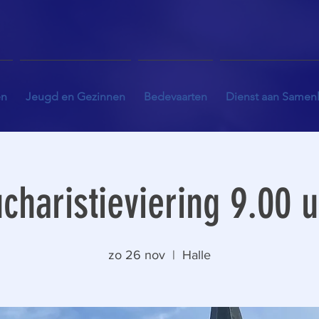
en
Jeugd en Gezinnen
Bedevaarten
Dienst aan Samen
charistieviering 9.00 
zo 26 nov
  |  
Halle