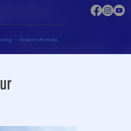
leving
Andere informatie
uur