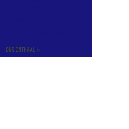
informatie te vinden. Daarnaast ben je
welkom met je vragen of opmerkingen op
ons onthaal.
Meer info over de pastorale zone vindt u
hier
.
ONS ONTHAAL >
Dekenstraat 15
1500 Halle
02 356 50 63
onthaal@kerkgroothalle.be
OPENINGSUREN >
alle weekdagen van 9.00 tot 17.00 uur
behalve woensdag en vrijdag tot 12.45 uur