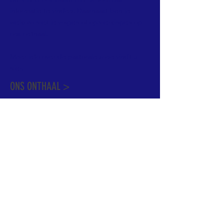
informatie te vinden. Daarnaast ben je
welkom met je vragen of opmerkingen op
ons onthaal.
Meer info over de pastorale zone vindt u
hier
.
ONS ONTHAAL >
Dekenstraat 15
1500 Halle
02 356 50 63
onthaal@kerkgroothalle.be
OPENINGSUREN >
alle weekdagen van 9.00 tot 17.00 uur
behalve woensdag en vrijdag tot 12.45 uur