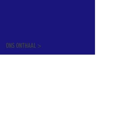
informatie te vinden. Daarnaast ben je
welkom met je vragen of opmerkingen op
ons onthaal.
Meer info over de pastorale zone vindt u
hier
.
ONS ONTHAAL >
Dekenstraat 15
1500 Halle
02 356 50 63
onthaal@kerkgroothalle.be
OPENINGSUREN >
alle weekdagen van 9.00 tot 17.00 uur
behalve woensdag en vrijdag tot 12.45 uur
© 2023 OLV van Halle