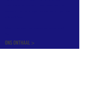
informatie te vinden. Daarnaast ben je
welkom met je vragen of opmerkingen op
ons onthaal.
Meer info over de pastorale zone vindt u
hier
.
ONS ONTHAAL >
Dekenstraat 15
1500 Halle
02 356 50 63
onthaal@kerkgroothalle.be
OPENINGSUREN >
alle weekdagen van 9.00 tot 17.00 uur
behalve woensdag en vrijdag tot 12.45 uur