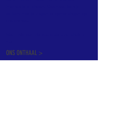
informatie te vinden. Daarnaast ben je
welkom met je vragen of opmerkingen op
ons onthaal.
Meer info over de pastorale zone vindt u
hier
.
ONS ONTHAAL >
Dekenstraat 15
1500 Halle
02 356 50 63
onthaal@kerkgroothalle.be
OPENINGSUREN >
alle weekdagen van 9.00 tot 17.00 uur
behalve woensdag en vrijdag tot 12.45 uur