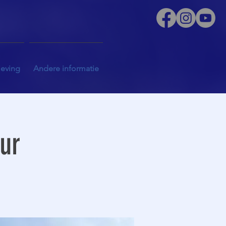
leving
Andere informatie
uur