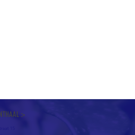
NTHAAL >
raat 15