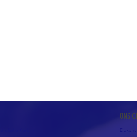
ONS O
atholieke Kerk in
Dekenst