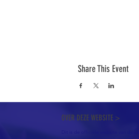
Share This Event
OVER DEZE WEBSITE >
Dit is de officiële website van de k