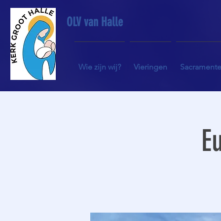
OLV van Halle
Wie zijn wij?
Vieringen
Sacrament
Eu