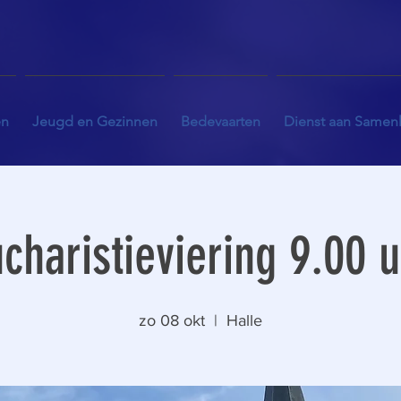
en
Jeugd en Gezinnen
Bedevaarten
Dienst aan Samen
charistieviering 9.00 
zo 08 okt
  |  
Halle