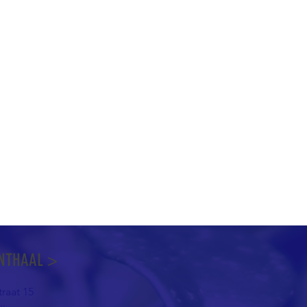
NTHAAL >
raat 15