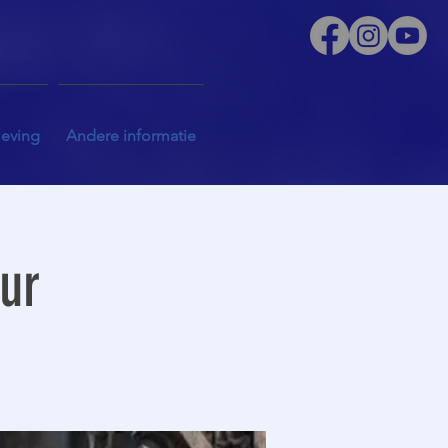
leving
Andere informatie
uur