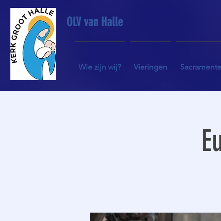
OLV van Halle
Wie zijn wij?
Vieringen
Sacrament
Eu