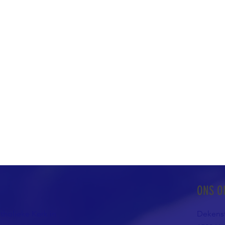
ONS O
atholieke Kerk in
Dekenst