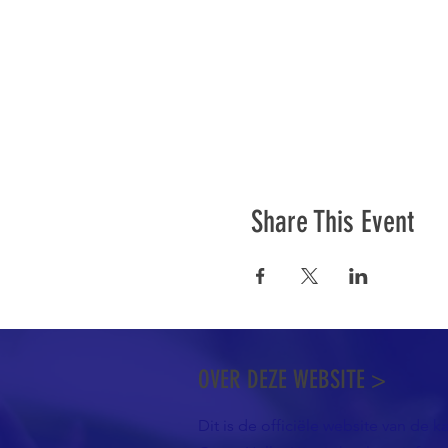
Share This Event
OVER DEZE WEBSITE >
Dit is de officiële website van de k