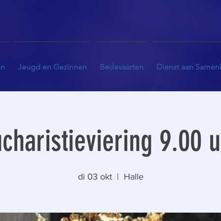
en
Jeugd en Gezinnen
Bedevaarten
Dienst aan Samen
charistieviering 9.00 
di 03 okt
  |  
Halle