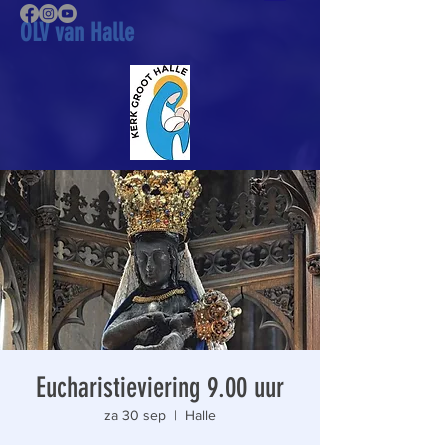
OLV van Halle
Eucharistieviering 9.00 uur
za 30 sep
  |  
Halle