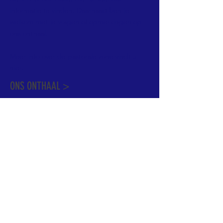
informatie te vinden. Daarnaast ben je
welkom met je vragen of opmerkingen op
ons onthaal.
Meer info over de pastorale zone vindt u
hier
.
ONS ONTHAAL >
Dekenstraat 15
1500 Halle
02 356 50 63
onthaal@kerkgroothalle.be
OPENINGSUREN >
alle weekdagen van 9.00 tot 17.00 uur
behalve woensdag en vrijdag tot 12.45 uur