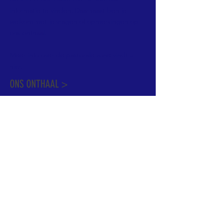
informatie te vinden. Daarnaast ben je
welkom met je vragen of opmerkingen op
ons onthaal.
Meer info over de pastorale zone vindt u
hier
.
ONS ONTHAAL >
Dekenstraat 15
1500 Halle
02 356 50 63
onthaal@kerkgroothalle.be
OPENINGSUREN >
alle weekdagen van 9.00 tot 17.00 uur
behalve woensdag en vrijdag tot 12.45 uur