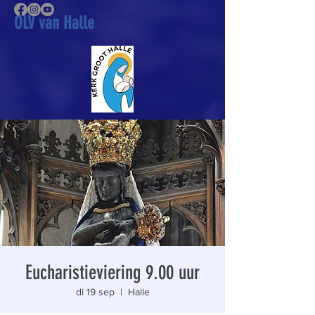
OLV van Halle
Eucharistieviering 9.00 uur
di 19 sep
  |  
Halle