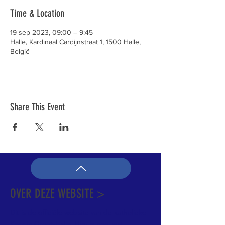
Time & Location
19 sep 2023, 09:00 – 9:45
Halle, Kardinaal Cardijnstraat 1, 1500 Halle,
België
Share This Event
OVER DEZE WEBSITE >
Dit is de officiële website van de katholieke
Kerk in Groot-Halle. Hier is heel wat