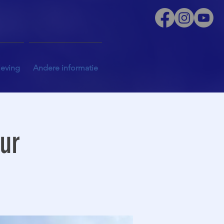
leving
Andere informatie
uur