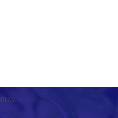
NTHAAL >
raat 15