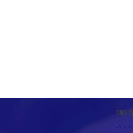
ONS O
atholieke Kerk in
Dekenst