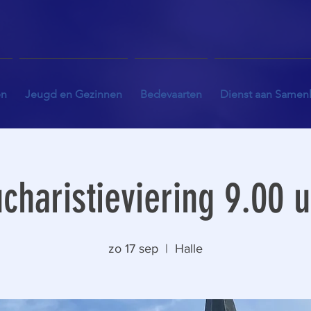
en
Jeugd en Gezinnen
Bedevaarten
Dienst aan Samen
charistieviering 9.00 
zo 17 sep
  |  
Halle