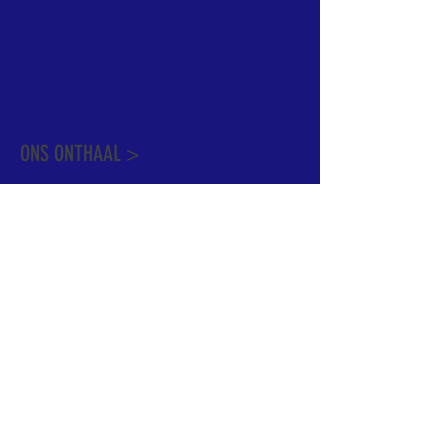
informatie te vinden. Daarnaast ben je
welkom met je vragen of opmerkingen op
ons onthaal.
Meer info over de pastorale zone vindt u
hier
.
ONS ONTHAAL >
Dekenstraat 15
1500 Halle
02 356 50 63
onthaal@kerkgroothalle.be
OPENINGSUREN >
alle weekdagen van 9.00 tot 17.00 uur
behalve woensdag en vrijdag tot 12.45 uur
© 2023 OLV van Halle