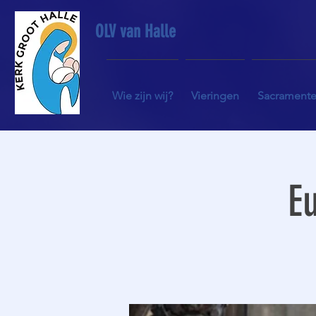
OLV van Halle
Wie zijn wij?
Vieringen
Sacrament
Eu