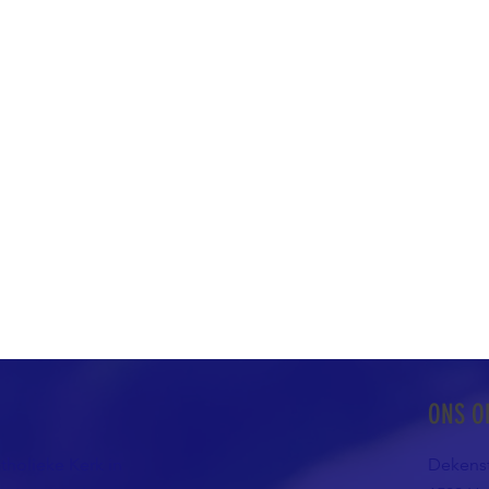
ONS O
atholieke Kerk in
Dekenst