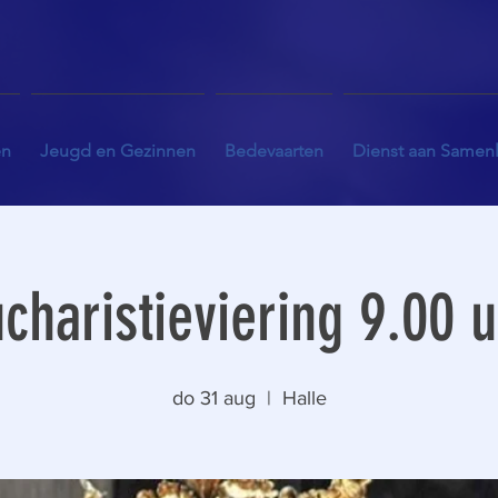
en
Jeugd en Gezinnen
Bedevaarten
Dienst aan Samen
charistieviering 9.00 
do 31 aug
  |  
Halle