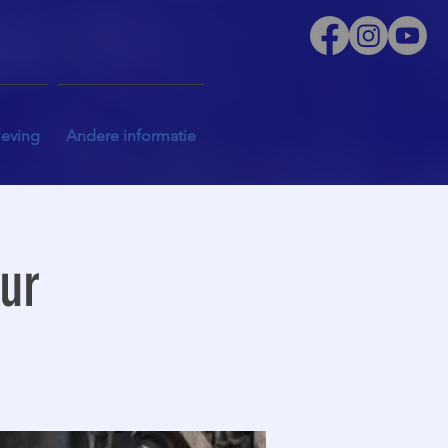
leving
Andere informatie
uur