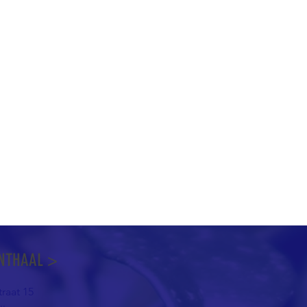
NTHAAL >
raat 15