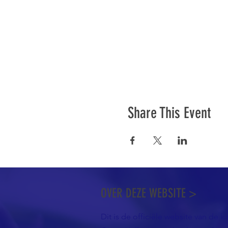
Share This Event
OVER DEZE WEBSITE >
Dit is de officiële website van de k