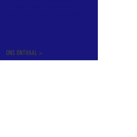
informatie te vinden. Daarnaast ben je
welkom met je vragen of opmerkingen op
ons onthaal.
Meer info over de pastorale zone vindt u
hier
.
ONS ONTHAAL >
Dekenstraat 15
1500 Halle
02 356 50 63
onthaal@kerkgroothalle.be
OPENINGSUREN >
alle weekdagen van 9.00 tot 17.00 uur
behalve woensdag en vrijdag tot 12.45 uur