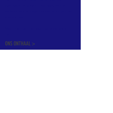
informatie te vinden. Daarnaast ben je
welkom met je vragen of opmerkingen op
ons onthaal.
Meer info over de pastorale zone vindt u
hier
.
ONS ONTHAAL >
Dekenstraat 15
1500 Halle
02 356 50 63
onthaal@kerkgroothalle.be
OPENINGSUREN >
alle weekdagen van 9.00 tot 17.00 uur
behalve woensdag en vrijdag tot 12.45 uur