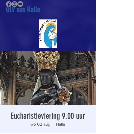
OLV van Halle
Eucharistieviering 9.00 uur
wo 02 aug
  |  
Halle