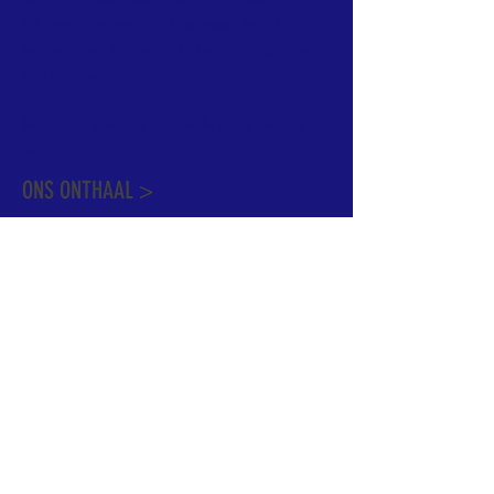
informatie te vinden. Daarnaast ben je
welkom met je vragen of opmerkingen op
ons onthaal.
Meer info over de pastorale zone vindt u
hier
.
ONS ONTHAAL >
Dekenstraat 15
1500 Halle
02 356 50 63
onthaal@kerkgroothalle.be
OPENINGSUREN >
alle weekdagen van 9.00 tot 17.00 uur
behalve woensdag en vrijdag tot 12.45 uur