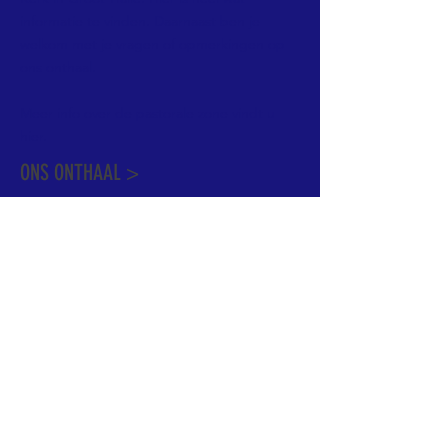
informatie te vinden. Daarnaast ben je
welkom met je vragen of opmerkingen op
ons onthaal.
Meer info over de pastorale zone vindt u
hier
.
ONS ONTHAAL >
Dekenstraat 15
1500 Halle
02 356 50 63
onthaal@kerkgroothalle.be
OPENINGSUREN >
alle weekdagen van 9.00 tot 17.00 uur
behalve woensdag en vrijdag tot 12.45 uur