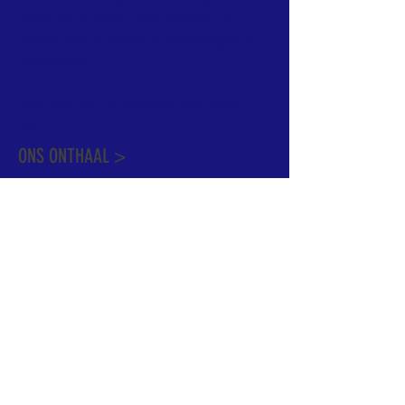
informatie te vinden. Daarnaast ben je
welkom met je vragen of opmerkingen op
ons onthaal.
Meer info over de pastorale zone vindt u
hier
.
ONS ONTHAAL >
Dekenstraat 15
1500 Halle
02 356 50 63
onthaal@kerkgroothalle.be
OPENINGSUREN >
alle weekdagen van 9.00 tot 17.00 uur
behalve woensdag en vrijdag tot 12.45 uur