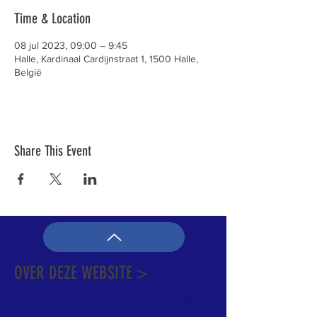
Time & Location
08 jul 2023, 09:00 – 9:45
Halle, Kardinaal Cardijnstraat 1, 1500 Halle,
België
Share This Event
OVER DEZE WEBSITE >
Dit is de officiële website van de katholieke
Kerk in Groot-Halle. Hier is heel wat