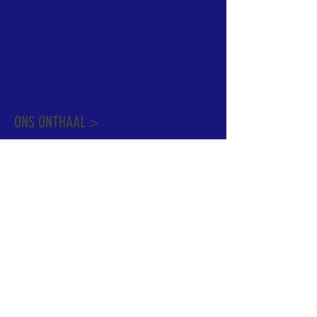
informatie te vinden. Daarnaast ben je
welkom met je vragen of opmerkingen op
ons onthaal.
Meer info over de pastorale zone vindt u
hier
.
ONS ONTHAAL >
Dekenstraat 15
1500 Halle
02 356 50 63
onthaal@kerkgroothalle.be
OPENINGSUREN >
alle weekdagen van 9.00 tot 17.00 uur
behalve woensdag en vrijdag tot 12.45 uur