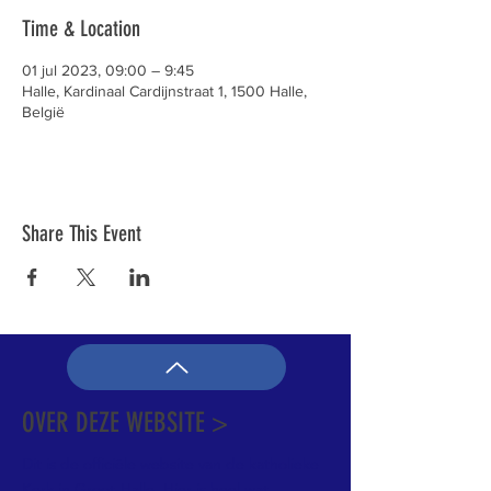
Time & Location
01 jul 2023, 09:00 – 9:45
Halle, Kardinaal Cardijnstraat 1, 1500 Halle,
België
Share This Event
OVER DEZE WEBSITE >
Dit is de officiële website van de katholieke
Kerk in Groot-Halle. Hier is heel wat