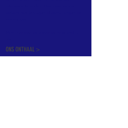
informatie te vinden. Daarnaast ben je
welkom met je vragen of opmerkingen op
ons onthaal.
Meer info over de pastorale zone vindt u
hier
.
ONS ONTHAAL >
Dekenstraat 15
1500 Halle
02 356 50 63
onthaal@kerkgroothalle.be
OPENINGSUREN >
alle weekdagen van 9.00 tot 17.00 uur
behalve woensdag en vrijdag tot 12.45 uur