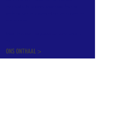
informatie te vinden. Daarnaast ben je
welkom met je vragen of opmerkingen op
ons onthaal.
Meer info over de pastorale zone vindt u
hier
.
ONS ONTHAAL >
Dekenstraat 15
1500 Halle
02 356 50 63
onthaal@kerkgroothalle.be
OPENINGSUREN >
alle weekdagen van 9.00 tot 17.00 uur
behalve woensdag en vrijdag tot 12.45 uur