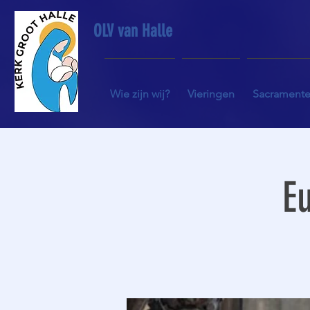
OLV van Halle
Wie zijn wij?
Vieringen
Sacrament
Eu