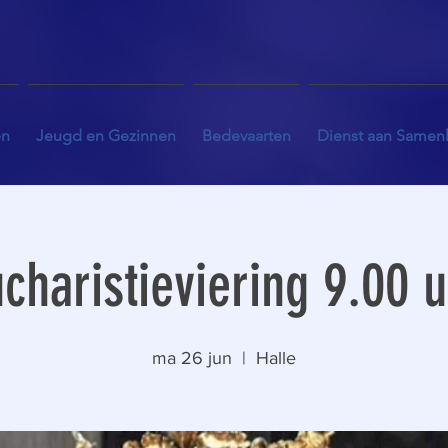
en
Jeugd en Gezinnen
Bedevaarten
Dienst aan Samen
charistieviering 9.00 
ma 26 jun
  |  
Halle