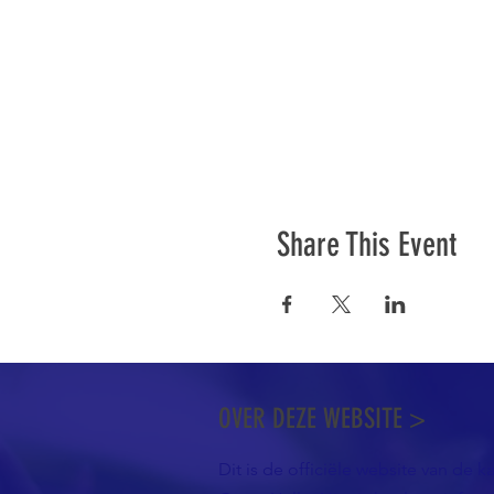
Share This Event
OVER DEZE WEBSITE >
Dit is de officiële website van de k