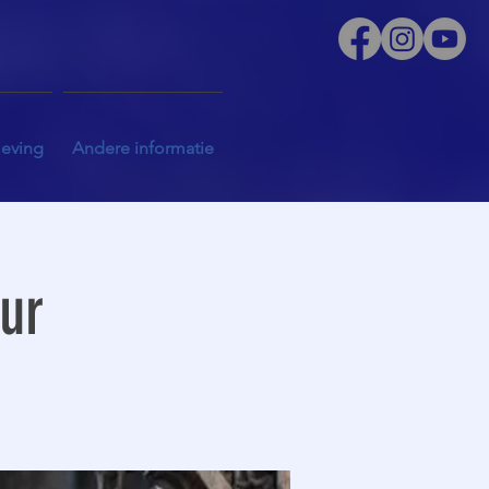
leving
Andere informatie
uur