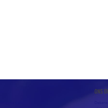
ONS O
atholieke Kerk in
Dekenst