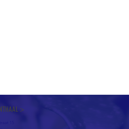
NTHAAL >
raat 15