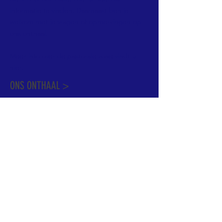
informatie te vinden. Daarnaast ben je
welkom met je vragen of opmerkingen op
ons onthaal.
Meer info over de pastorale zone vindt u
hier
.
ONS ONTHAAL >
Dekenstraat 15
1500 Halle
02 356 50 63
onthaal@kerkgroothalle.be
OPENINGSUREN >
alle weekdagen van 9.00 tot 17.00 uur
behalve woensdag en vrijdag tot 12.45 uur