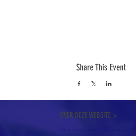
Share This Event
OVER DEZE WEBSITE >
Dit is de officiële website van de k