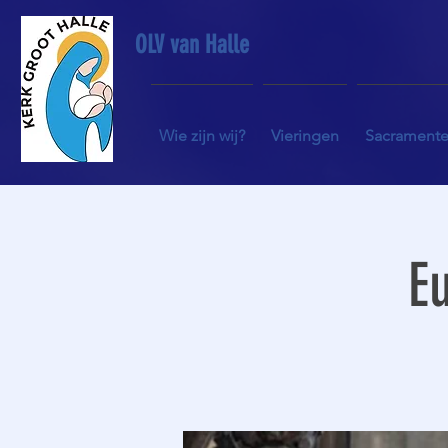
OLV van Halle
Wie zijn wij?
Vieringen
Sacrament
Eu