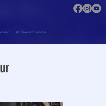
leving
Andere informatie
uur