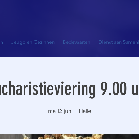
en
Jeugd en Gezinnen
Bedevaarten
Dienst aan Samen
charistieviering 9.00 
ma 12 jun
  |  
Halle