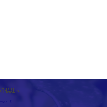
NTHAAL >
raat 15