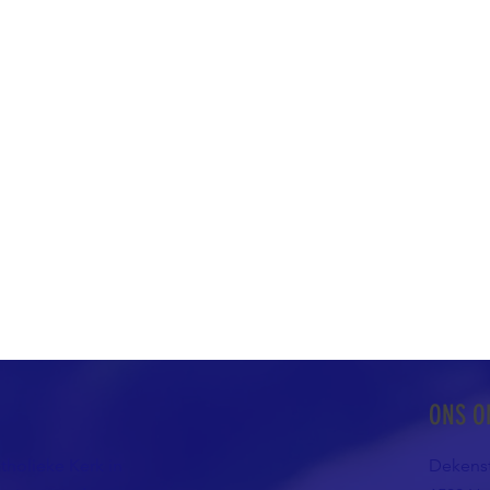
ONS O
atholieke Kerk in
Dekenst