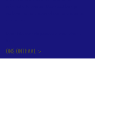
informatie te vinden. Daarnaast ben je
welkom met je vragen of opmerkingen op
ons onthaal.
Meer info over de pastorale zone vindt u
hier
.
ONS ONTHAAL >
Dekenstraat 15
1500 Halle
02 356 50 63
onthaal@kerkgroothalle.be
OPENINGSUREN >
alle weekdagen van 9.00 tot 17.00 uur
behalve woensdag en vrijdag tot 12.45 uur