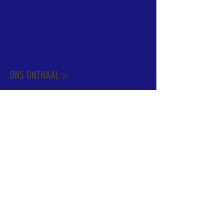
informatie te vinden. Daarnaast ben je
welkom met je vragen of opmerkingen op
ons onthaal.
Meer info over de pastorale zone vindt u
hier
.
ONS ONTHAAL >
Dekenstraat 15
1500 Halle
02 356 50 63
onthaal@kerkgroothalle.be
OPENINGSUREN >
alle weekdagen van 9.00 tot 17.00 uur
behalve woensdag en vrijdag tot 12.45 uur
© 2023 OLV van Halle