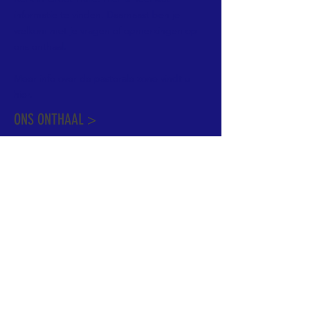
informatie te vinden. Daarnaast ben je
welkom met je vragen of opmerkingen op
ons onthaal.
Meer info over de pastorale zone vindt u
hier
.
ONS ONTHAAL >
Dekenstraat 15
1500 Halle
02 356 50 63
onthaal@kerkgroothalle.be
OPENINGSUREN >
alle weekdagen van 9.00 tot 17.00 uur
behalve woensdag en vrijdag tot 12.45 uur