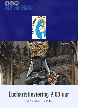
OLV van Halle
Eucharistieviering 9.00 uur
vr 12 mei
  |  
Halle