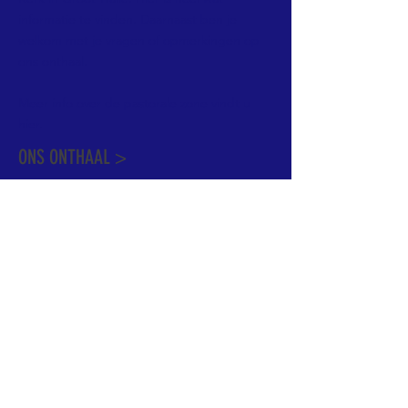
informatie te vinden. Daarnaast ben je
welkom met je vragen of opmerkingen op
ons onthaal.
Meer info over de pastorale zone vindt u
hier
.
ONS ONTHAAL >
Dekenstraat 15
1500 Halle
02 356 50 63
onthaal@kerkgroothalle.be
OPENINGSUREN >
alle weekdagen van 9.00 tot 17.00 uur
behalve woensdag en vrijdag tot 12.45 uur