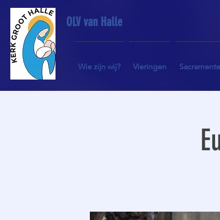
OLV van Halle
Wie zijn wij?
Vieringen
Sacrament
Eu