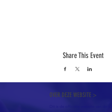
Share This Event
OVER DEZE WEBSITE >
Dit is de officiële website van de k