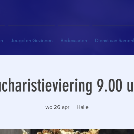
en
Jeugd en Gezinnen
Bedevaarten
Dienst aan Samen
charistieviering 9.00 
wo 26 apr
  |  
Halle