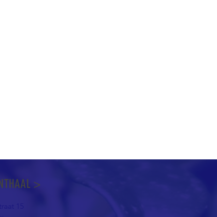
NTHAAL >
raat 15