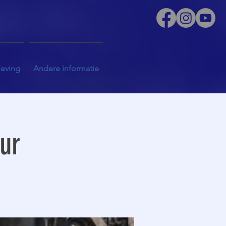
leving
Andere informatie
uur