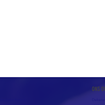
ONS O
atholieke Kerk in
Dekenst