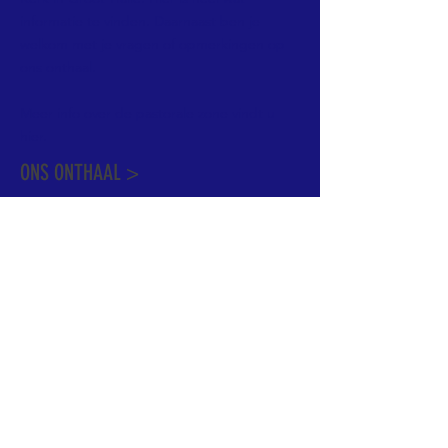
informatie te vinden. Daarnaast ben je
welkom met je vragen of opmerkingen op
ons onthaal.
Meer info over de pastorale zone vindt u
hier
.
ONS ONTHAAL >
Dekenstraat 15
1500 Halle
02 356 50 63
onthaal@kerkgroothalle.be
OPENINGSUREN >
alle weekdagen van 9.00 tot 17.00 uur
behalve woensdag en vrijdag tot 12.45 uur