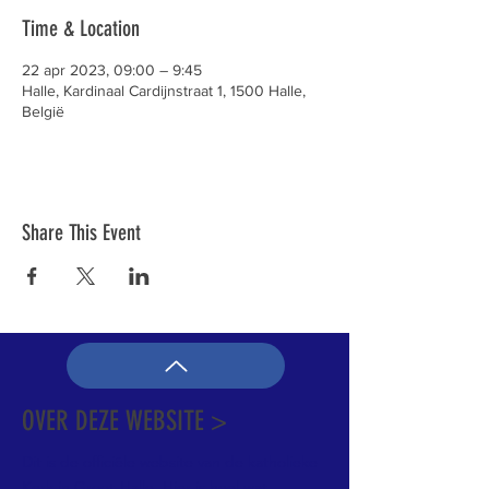
Time & Location
22 apr 2023, 09:00 – 9:45
Halle, Kardinaal Cardijnstraat 1, 1500 Halle,
België
Share This Event
OVER DEZE WEBSITE >
Dit is de officiële website van de katholieke
Kerk in Groot-Halle. Hier is heel wat