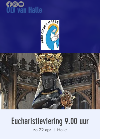
OLV van Halle
Eucharistieviering 9.00 uur
za 22 apr
  |  
Halle