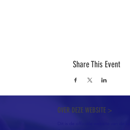
Share This Event
OVER DEZE WEBSITE >
Dit is de officiële website van de k