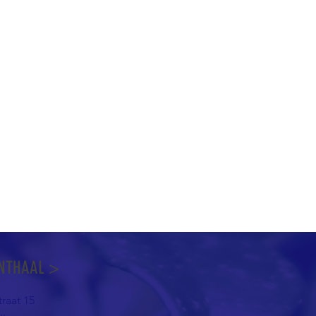
NTHAAL >
raat 15