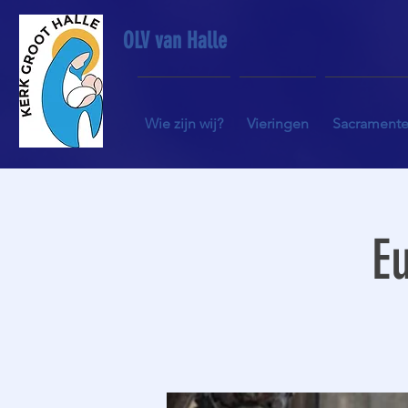
OLV van Halle
Wie zijn wij?
Vieringen
Sacrament
Eu