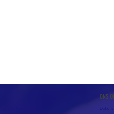
ONS O
atholieke Kerk in
Dekenst