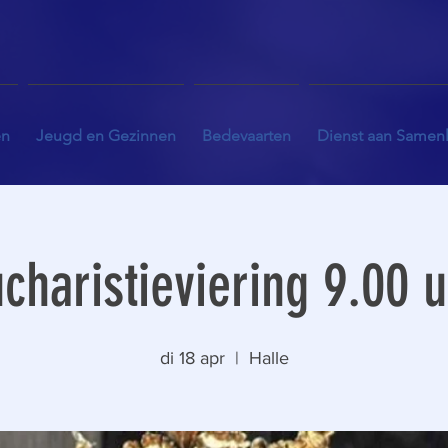
en
Jeugd en Gezinnen
Bedevaarten
Dienst aan Samen
charistieviering 9.00 
di 18 apr
  |  
Halle