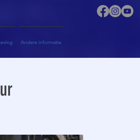
leving
Andere informatie
uur