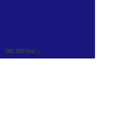
informatie te vinden. Daarnaast ben je
welkom met je vragen of opmerkingen op
ons onthaal.
Meer info over de pastorale zone vindt u
hier
.
ONS ONTHAAL >
Dekenstraat 15
1500 Halle
02 356 50 63
onthaal@kerkgroothalle.be
OPENINGSUREN >
alle weekdagen van 9.00 tot 17.00 uur
behalve woensdag en vrijdag tot 12.45 uur