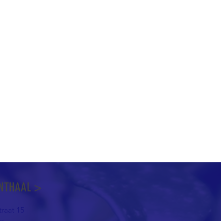
NTHAAL >
raat 15