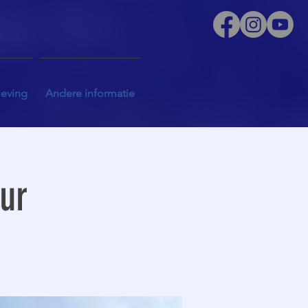
leving
Andere informatie
uur