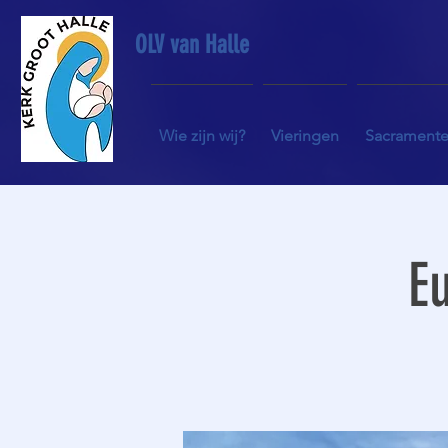
OLV van Halle
Wie zijn wij?
Vieringen
Sacrament
Eu