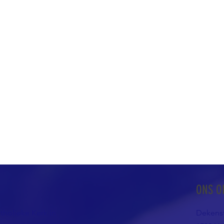
ONS O
atholieke Kerk in
Dekenst