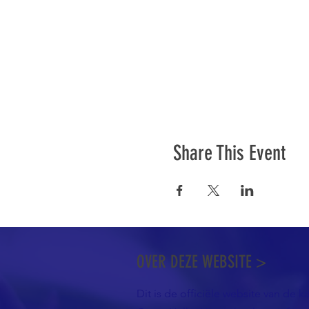
Share This Event
OVER DEZE WEBSITE >
Dit is de officiële website van de k