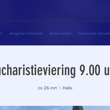
en
Jeugd en Gezinnen
Bedevaarten
Dienst aan Samen
charistieviering 9.00 
zo 26 mrt
  |  
Halle