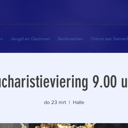
en
Jeugd en Gezinnen
Bedevaarten
Dienst aan Samen
charistieviering 9.00 
do 23 mrt
  |  
Halle