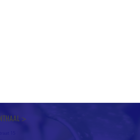
NTHAAL >
raat 15