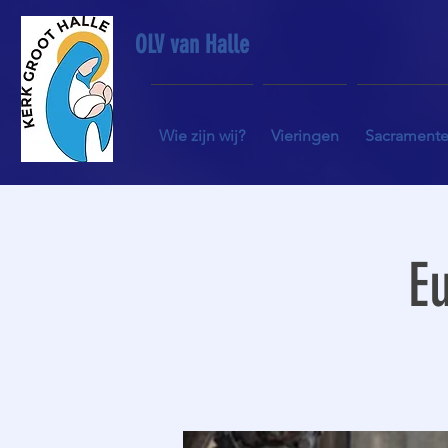
OLV van Halle
Wie zijn wij?
Vieringen
Sacrament
Eu