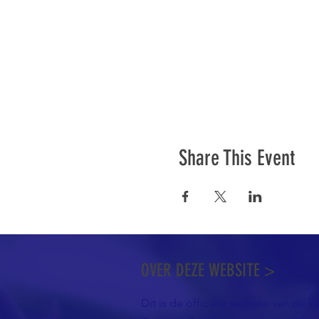
Share This Event
OVER DEZE WEBSITE >
Dit is de officiële website van de k