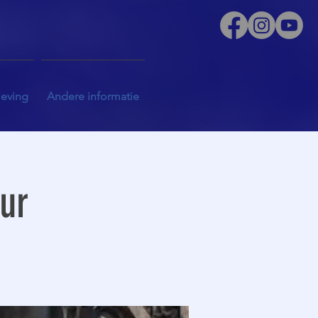
leving
Andere informatie
uur