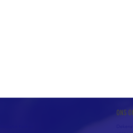
ONS O
atholieke Kerk in
Dekenst