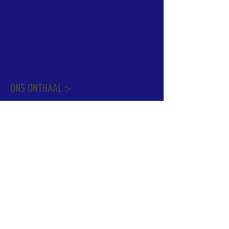
informatie te vinden. Daarnaast ben je
welkom met je vragen of opmerkingen op
ons onthaal.
Meer info over de pastorale zone vindt u
hier
.
ONS ONTHAAL >
Dekenstraat 15
1500 Halle
02 356 50 63
onthaal@kerkgroothalle.be
OPENINGSUREN >
alle weekdagen van 9.00 tot 17.00 uur
behalve woensdag en vrijdag tot 12.45 uur