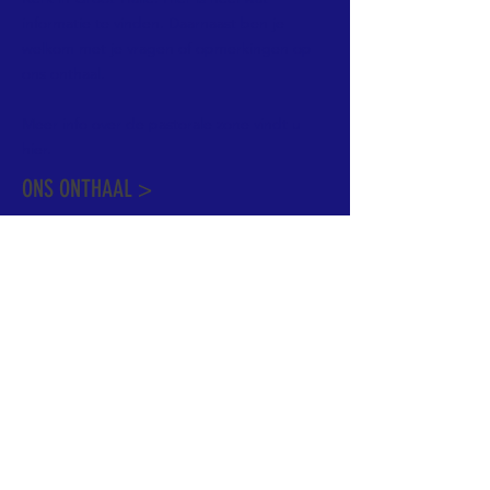
informatie te vinden. Daarnaast ben je
welkom met je vragen of opmerkingen op
ons onthaal.
Meer info over de pastorale zone vindt u
hier
.
ONS ONTHAAL >
Dekenstraat 15
1500 Halle
02 356 50 63
onthaal@kerkgroothalle.be
OPENINGSUREN >
alle weekdagen van 9.00 tot 17.00 uur
behalve woensdag en vrijdag tot 12.45 uur