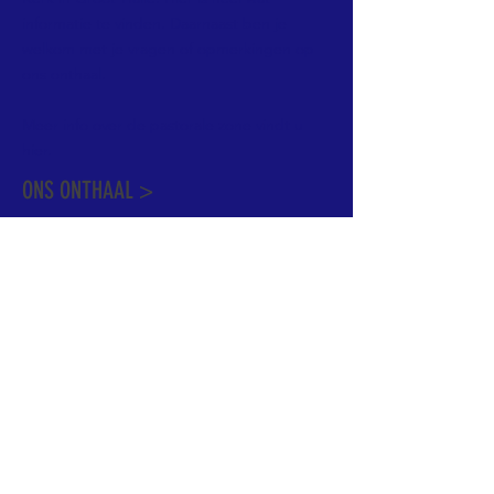
informatie te vinden. Daarnaast ben je
welkom met je vragen of opmerkingen op
ons onthaal.
Meer info over de pastorale zone vindt u
hier
.
ONS ONTHAAL >
Dekenstraat 15
1500 Halle
02 356 50 63
onthaal@kerkgroothalle.be
OPENINGSUREN >
alle weekdagen van 9.00 tot 17.00 uur
behalve woensdag en vrijdag tot 12.45 uur