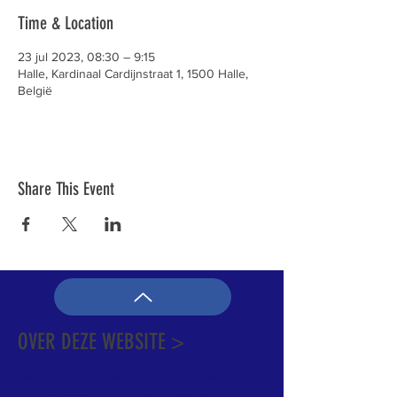
Time & Location
23 jul 2023, 08:30 – 9:15
Halle, Kardinaal Cardijnstraat 1, 1500 Halle,
België
Share This Event
OVER DEZE WEBSITE >
Dit is de officiële website van de katholieke
Kerk in Groot-Halle. Hier is heel wat