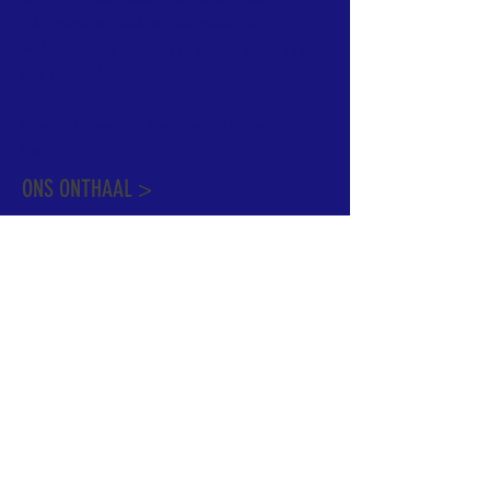
informatie te vinden. Daarnaast ben je
welkom met je vragen of opmerkingen op
ons onthaal.
Meer info over de pastorale zone vindt u
hier
.
ONS ONTHAAL >
Dekenstraat 15
1500 Halle
02 356 50 63
onthaal@kerkgroothalle.be
OPENINGSUREN >
alle weekdagen van 9.00 tot 17.00 uur
behalve woensdag en vrijdag tot 12.45 uur