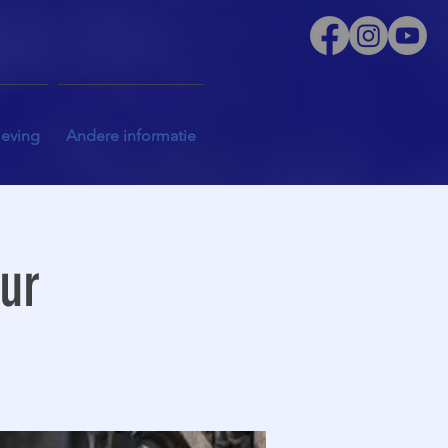
leving
Andere informatie
uur