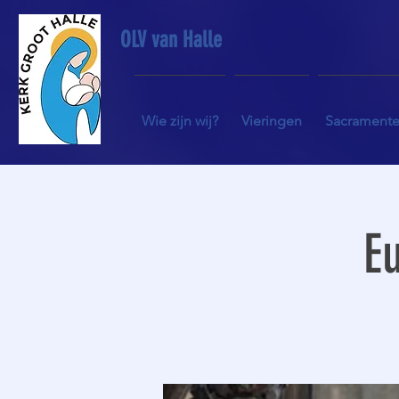
OLV van Halle
Wie zijn wij?
Vieringen
Sacrament
Eu