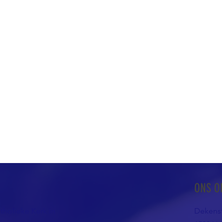
ONS O
atholieke Kerk in
Dekenst