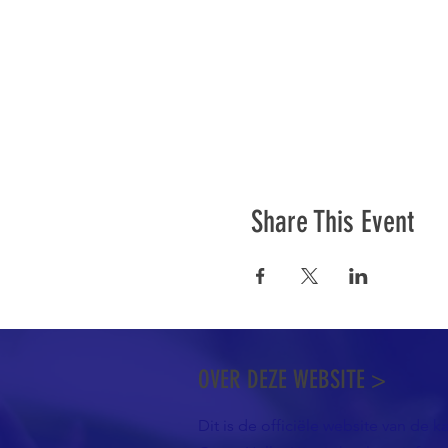
Share This Event
OVER DEZE WEBSITE >
Dit is de officiële website van de k