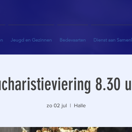
en
Jeugd en Gezinnen
Bedevaarten
Dienst aan Samen
charistieviering 8.30 
zo 02 jul
  |  
Halle