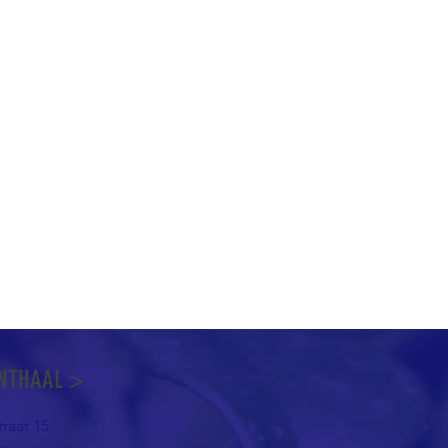
NTHAAL >
raat 15