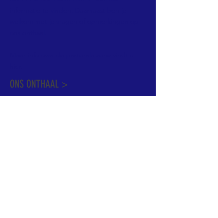
informatie te vinden. Daarnaast ben je
welkom met je vragen of opmerkingen op
ons onthaal.
Meer info over de pastorale zone vindt u
hier
.
ONS ONTHAAL >
Dekenstraat 15
1500 Halle
02 356 50 63
onthaal@kerkgroothalle.be
OPENINGSUREN >
alle weekdagen van 9.00 tot 17.00 uur
behalve woensdag en vrijdag tot 12.45 uur