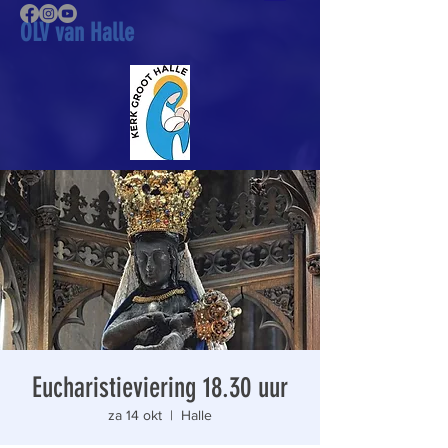
OLV van Halle
Eucharistieviering 18.30 uur
za 14 okt
  |  
Halle