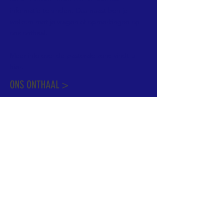
informatie te vinden. Daarnaast ben je
welkom met je vragen of opmerkingen op
ons onthaal.
Meer info over de pastorale zone vindt u
hier
.
ONS ONTHAAL >
Dekenstraat 15
1500 Halle
02 356 50 63
onthaal@kerkgroothalle.be
OPENINGSUREN >
alle weekdagen van 9.00 tot 17.00 uur
behalve woensdag en vrijdag tot 12.45 uur