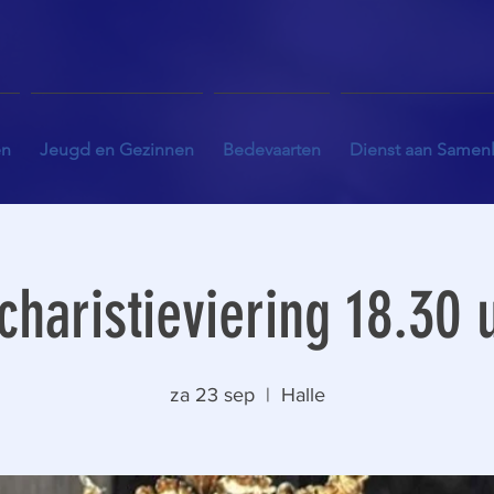
en
Jeugd en Gezinnen
Bedevaarten
Dienst aan Samen
charistieviering 18.30 
za 23 sep
  |  
Halle