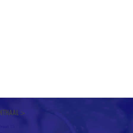
NTHAAL >
raat 15