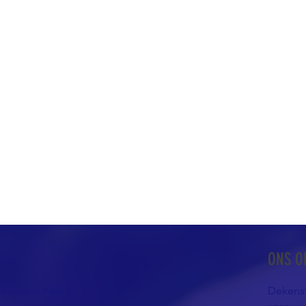
ONS O
atholieke Kerk in
Dekenst