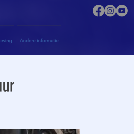
leving
Andere informatie
uur