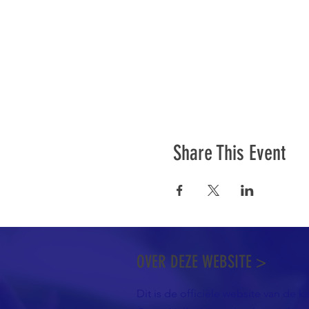
Share This Event
OVER DEZE WEBSITE >
Dit is de officiële website van de k