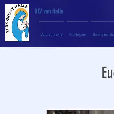
OLV van Halle
Wie zijn wij?
Vieringen
Sacrament
Eu