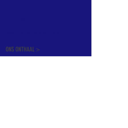
informatie te vinden. Daarnaast ben je
welkom met je vragen of opmerkingen op
ons onthaal.
Meer info over de pastorale zone vindt u
hier
.
ONS ONTHAAL >
Dekenstraat 15
1500 Halle
02 356 50 63
onthaal@kerkgroothalle.be
OPENINGSUREN >
alle weekdagen van 9.00 tot 17.00 uur
behalve woensdag en vrijdag tot 12.45 uur