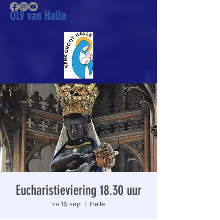
OLV van Halle
Eucharistieviering 18.30 uur
za 16 sep
  |  
Halle