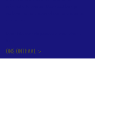
informatie te vinden. Daarnaast ben je
welkom met je vragen of opmerkingen op
ons onthaal.
Meer info over de pastorale zone vindt u
hier
.
ONS ONTHAAL >
Dekenstraat 15
1500 Halle
02 356 50 63
onthaal@kerkgroothalle.be
OPENINGSUREN >
alle weekdagen van 9.00 tot 17.00 uur
behalve woensdag en vrijdag tot 12.45 uur