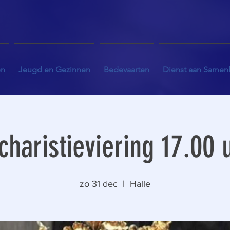
en
Jeugd en Gezinnen
Bedevaarten
Dienst aan Samen
charistieviering 17.00 
zo 31 dec
  |  
Halle