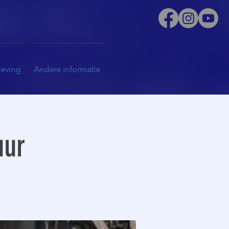
leving
Andere informatie
uur