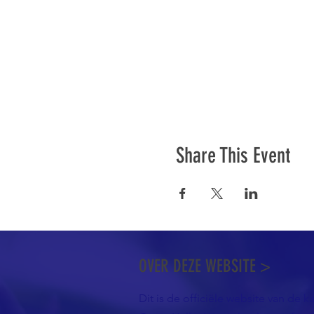
Share This Event
OVER DEZE WEBSITE >
Dit is de officiële website van de k