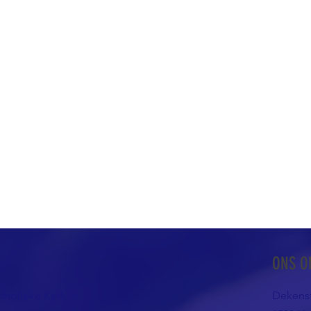
ONS O
atholieke Kerk in
Dekenst