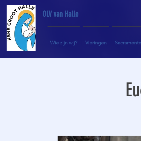
OLV van Halle
Wie zijn wij?
Vieringen
Sacrament
Eu