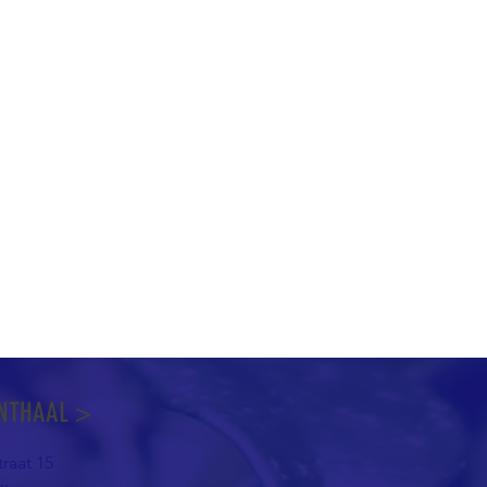
NTHAAL >
raat 15