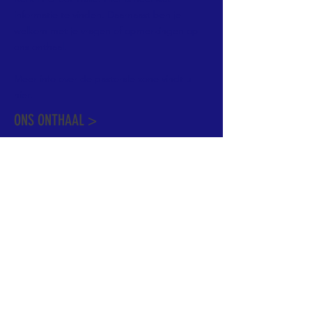
informatie te vinden. Daarnaast ben je
welkom met je vragen of opmerkingen op
ons onthaal.
Meer info over de pastorale zone vindt u
hier
.
ONS ONTHAAL >
Dekenstraat 15
1500 Halle
02 356 50 63
onthaal@kerkgroothalle.be
OPENINGSUREN >
alle weekdagen van 9.00 tot 17.00 uur
behalve woensdag en vrijdag tot 12.45 uur