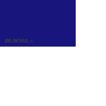
informatie te vinden. Daarnaast ben je
welkom met je vragen of opmerkingen op
ons onthaal.
Meer info over de pastorale zone vindt u
hier
.
ONS ONTHAAL >
Dekenstraat 15
1500 Halle
02 356 50 63
onthaal@kerkgroothalle.be
OPENINGSUREN >
alle weekdagen van 9.00 tot 17.00 uur
behalve woensdag en vrijdag tot 12.45 uur