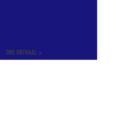
informatie te vinden. Daarnaast ben je
welkom met je vragen of opmerkingen op
ons onthaal.
Meer info over de pastorale zone vindt u
hier
.
ONS ONTHAAL >
Dekenstraat 15
1500 Halle
02 356 50 63
onthaal@kerkgroothalle.be
OPENINGSUREN >
alle weekdagen van 9.00 tot 17.00 uur
behalve woensdag en vrijdag tot 12.45 uur