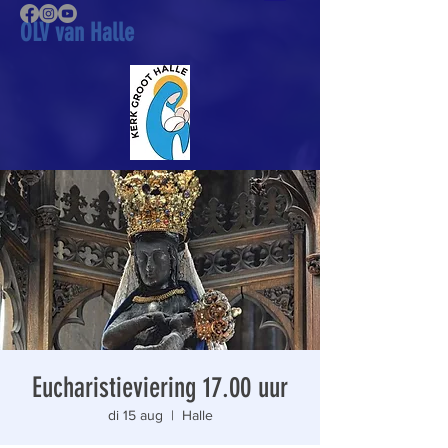
OLV van Halle
Eucharistieviering 17.00 uur
di 15 aug
  |  
Halle